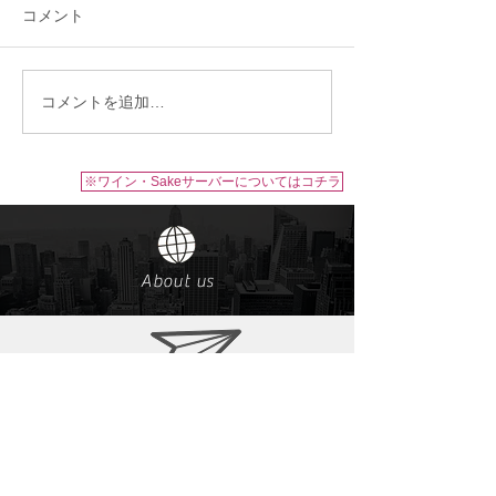
コメント
コメントを追加…
ワイン・Sakeサーバー/二
ワイン・Sakeサ
子玉川 蔦屋家電 SHARE
式会社 Domaine 
LOUNGE 様
(ドメーヌレゾン
※ワイン・Sakeサーバーについてはコチラ
About us
​お問い合わせ