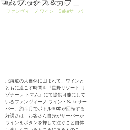
マム ブックス＆カフェ
魅せるワインセラー ブリリアント
ファンヴィーノ ワイン・Sakeサーバー
北海道の大自然に囲まれて、ワインと
ともに過ごす時間を『星野リゾート リ
ゾナーレ トマム』にて提供可能にして
いるファンヴィーノ ワイン・Sakeサー
バー。約半月でボトル30本が回転する
好調さは、お客さん自身がサーバーか
ワインをボタンを押して注ぐこと自体
も楽しんでいるところにあるとのこ