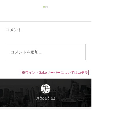
コメント
コメントを追加…
ワイン・Sakeサーバー/二
ワイン・Sakeサ
子玉川 蔦屋家電 SHARE
式会社 Domaine 
LOUNGE 様
(ドメーヌレゾン
※ワイン・Sakeサーバーについてはコチラ
About us