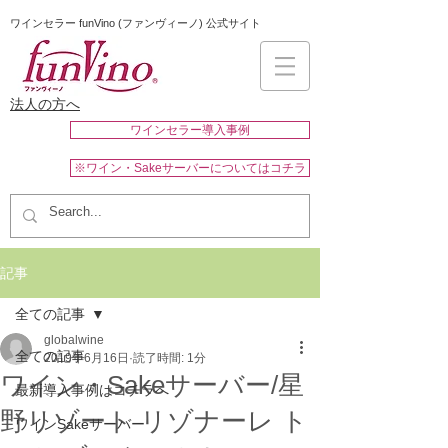
ワインセラー funVino (ファンヴィーノ) 公式サイト
法人の方へ
ワインセラー導入事例
※ワイン・Sakeサーバーについてはコチラ
記事
全ての記事
globalwine
全ての記事
2019年6月16日
読了時間: 1分
ワイン・Sakeサーバー/星
最新導入事例はコチラへ
野リゾート リゾナーレ ト
ワインSakeサーバー