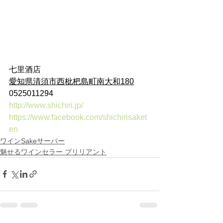
七里酒店
愛知県清須市西枇杷島町南大和180
0525011294
http://www.shichiri.jp/
https://www.facebook.com/shichirisaket
en
ワインSakeサーバー
魅せるワインセラー ブリリアント