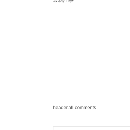
最新記事
header.all-comments