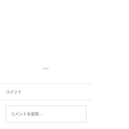
コメント
コメントを追加…
ブリリアントDUO58/神戸
ブリリアント14
中華うえばやし
牛・銘柄豚 肉料
か