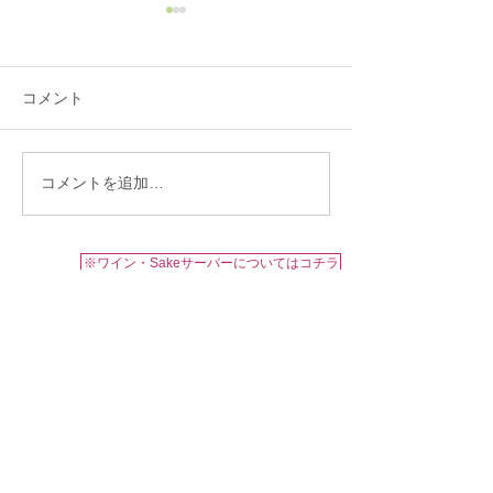
コメント
コメントを追加…
ブリリアントDUO58/神戸
ブリリアント14
中華うえばやし
牛・銘柄豚 肉料
か
※ワイン・Sakeサーバーについてはコチラ
About us
​お問い合わせ